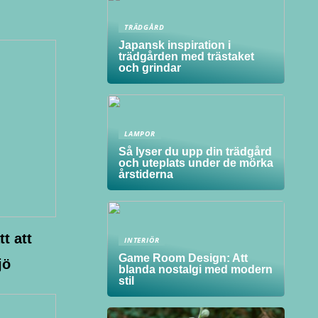
TRÄDGÅRD
Japansk inspiration i
trädgården med trästaket
och grindar
LAMPOR
Så lyser du upp din trädgård
och uteplats under de mörka
årstiderna
t att
INTERIÖR
Game Room Design: Att
jö
blanda nostalgi med modern
stil