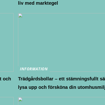
liv med marktegel
INFORMATION
t och
Trädgårdsbollar – ett stämningsfullt sät
lysa upp och försköna din utomhusmil