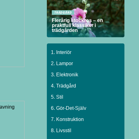
TRÄDGÅRD
Flerårig stockros – en
praktfull klassiker i
trädgården
Interiör
Lampor
Elektronik
Trädgård
Stil
Gör-Det-Själv
Konstruktion
Livsstil