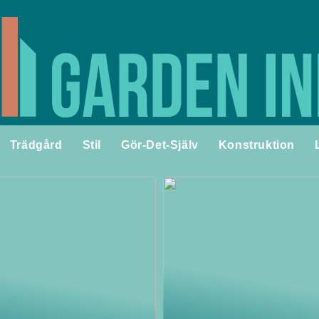
Trädgård
Stil
Gör-Det-Själv
Konstruktion