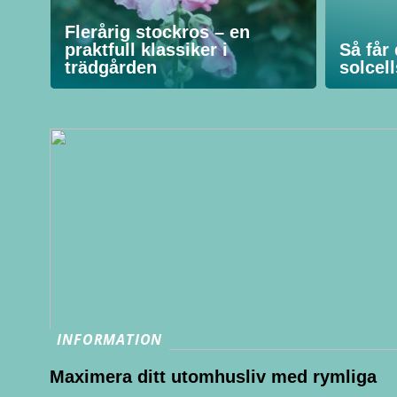
Flerårig stockros – en
praktfull klassiker i
Så får
trädgården
solcel
INFORMATION
Maximera ditt utomhusliv med rymliga