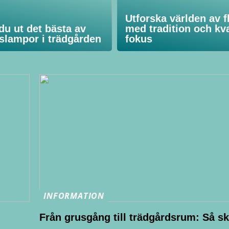
Utforska världen av f
 du ut det bästa av
med tradition och kval
lslampor i trädgården
fokus
INFORMATION
Från grusgång till trädgårdsrum: Så s