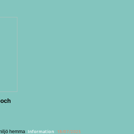
 och
Information
18/07/2025
lmiljö hemma