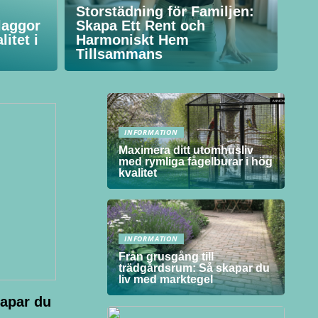
Storstädning för Familjen:
laggor
Skapa Ett Rent och
itet i
Harmoniskt Hem
Tillsammans
INFORMATION
Maximera ditt utomhusliv
med rymliga fågelburar i hög
kvalitet
INFORMATION
Från grusgång till
trädgårdsrum: Så skapar du
liv med marktegel
kapar du