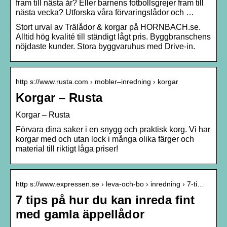
fram till nästa år? Eller barnens fotbollsgrejer fram till
nästa vecka? Utforska våra förvaringslådor och …
Stort urval av Trälådor & korgar på HORNBACH.se.
Alltid hög kvalité till ständigt lågt pris. Byggbranschens
nöjdaste kunder. Stora byggvaruhus med Drive-in.
http s://www.rusta.com › mobler–inredning › korgar
Korgar – Rusta
Korgar – Rusta
Förvara dina saker i en snygg och praktisk korg. Vi har
korgar med och utan lock i många olika färger och
material till riktigt låga priser!
http s://www.expressen.se › leva-och-bo › inredning › 7-ti…
7 tips på hur du kan inreda fint
med gamla äppellådor