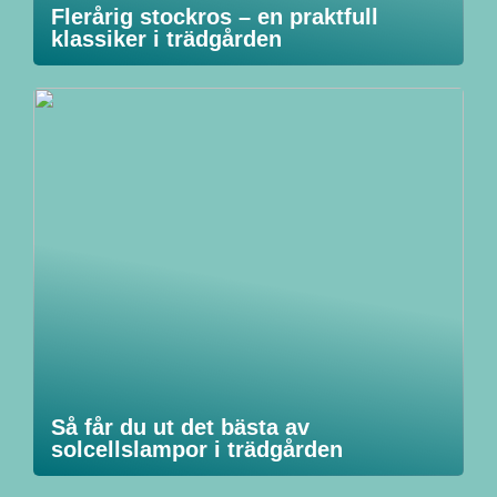
Flerårig stockros – en praktfull
klassiker i trädgården
Så får du ut det bästa av
solcellslampor i trädgården