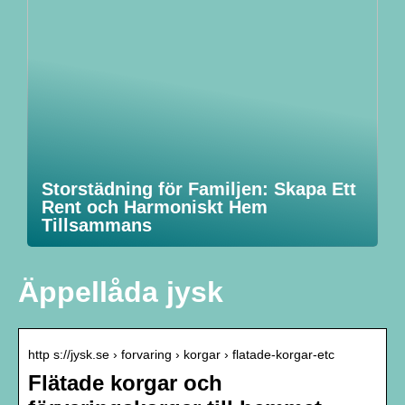
Storstädning för Familjen: Skapa Ett
Rent och Harmoniskt Hem
Tillsammans
Äppellåda jysk
http s://jysk.se › forvaring › korgar › flatade-korgar-etc
Flätade korgar och