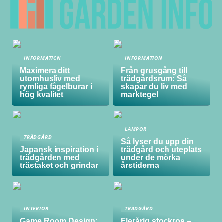
INFORMATION
INFORMATION
Maximera ditt
Från grusgång till
utomhusliv med
trädgårdsrum: Så
rymliga fågelburar i
skapar du liv med
hög kvalitet
marktegel
LAMPOR
TRÄDGÅRD
Så lyser du upp din
Japansk inspiration i
trädgård och uteplats
trädgården med
under de mörka
trästaket och grindar
årstiderna
INTERIÖR
TRÄDGÅRD
Game Room Design:
Flerårig stockros –