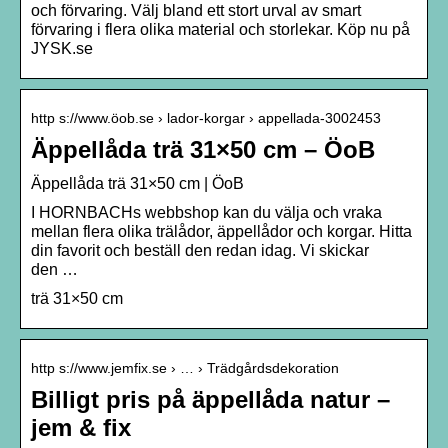
och förvaring. Välj bland ett stort urval av smart
förvaring i flera olika material och storlekar. Köp nu på
JYSK.se
http s://www.öob.se › lador-korgar › appellada-3002453
Äppellåda trä 31×50 cm – ÖoB
Äppellåda trä 31×50 cm | ÖoB
I HORNBACHs webbshop kan du välja och vraka
mellan flera olika trälådor, äppellådor och korgar. Hitta
din favorit och beställ den redan idag. Vi skickar
den …
trä 31×50 cm
http s://www.jemfix.se › … › Trädgårdsdekoration
Billigt pris på äppellåda natur –
jem & fix