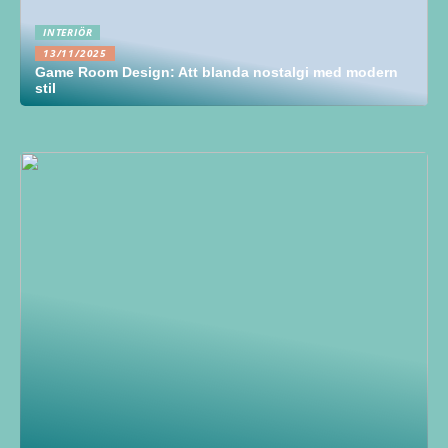
INTERIÖR
13/11/2025
Game Room Design: Att blanda nostalgi med modern
stil