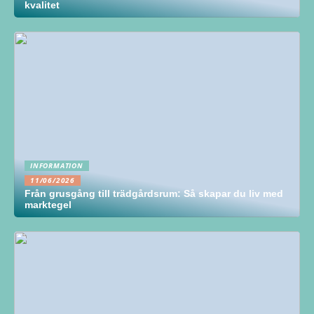
kvalitet
INFORMATION
11/06/2026
Från grusgång till trädgårdsrum: Så skapar du liv med
marktegel