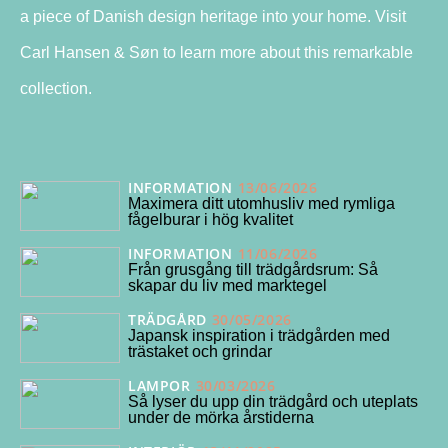
a piece of Danish design heritage into your home. Visit
Carl Hansen & Søn to learn more about this remarkable
collection.
INFORMATION
13/06/2026
Maximera ditt utomhusliv med rymliga
fågelburar i hög kvalitet
INFORMATION
11/06/2026
Från grusgång till trädgårdsrum: Så
skapar du liv med marktegel
TRÄDGÅRD
30/05/2026
Japansk inspiration i trädgården med
trästaket och grindar
LAMPOR
30/03/2026
Så lyser du upp din trädgård och uteplats
under de mörka årstiderna