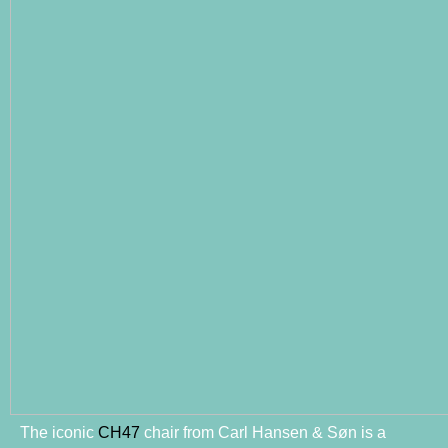
The iconic
CH47
chair from Carl Hansen & Søn is a