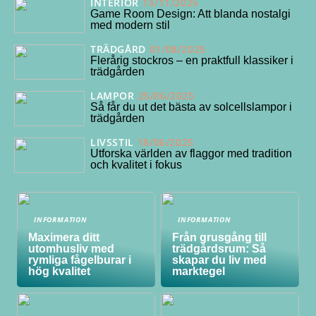
INTERIÖR
13/11/2025
Game Room Design: Att blanda nostalgi
med modern stil
TRÄDGÅRD
01/08/2025
Flerårig stockros – en praktfull klassiker i
trädgården
LAMPOR
25/06/2025
Så får du ut det bästa av solcellslampor i
trädgården
LIVSSTIL
18/06/2025
Utforska världen av flaggor med tradition
och kvalitet i fokus
INFORMATION
INFORMATION
Maximera ditt
Från grusgång till
utomhusliv med
trädgårdsrum: Så
rymliga fågelburar i
skapar du liv med
hög kvalitet
marktegel