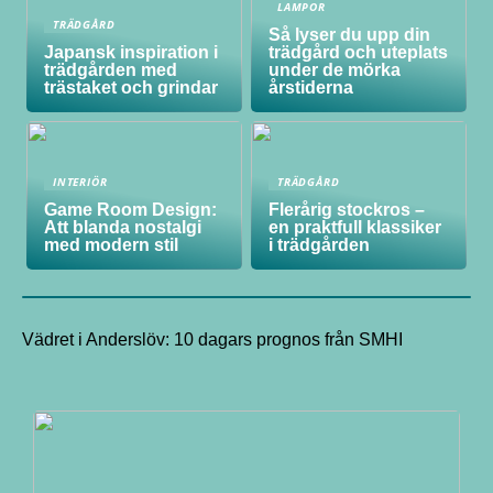
LAMPOR
TRÄDGÅRD
Så lyser du upp din
Japansk inspiration i
trädgård och uteplats
trädgården med
under de mörka
trästaket och grindar
årstiderna
INTERIÖR
TRÄDGÅRD
Game Room Design:
Flerårig stockros –
Att blanda nostalgi
en praktfull klassiker
med modern stil
i trädgården
Vädret i Anderslöv: 10 dagars prognos från SMHI