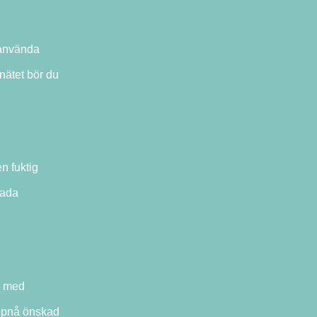
t använda
nätet bör du
n fuktig
kada
de med
 uppnå önskad