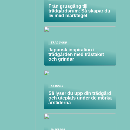
Från grusgång till
trädgårdsrum: Så skapar du
liv med marktegel
TRÄDGÅRD
Japansk inspiration i
trädgården med trästaket
och grindar
LAMPOR
Så lyser du upp din trädgård
och uteplats under de mörka
årstiderna
INTERIÖR