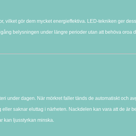
 vilket gör dem mycket energieffektiva. LED-tekniken ger des
 igång belysningen under längre perioder utan att behöva oroa di
atteri under dagen. När mörkret faller tänds de automatiskt och av
 eller saknar eluttag i närheten. Nackdelen kan vara att de är 
ar kan ljusstyrkan minska.