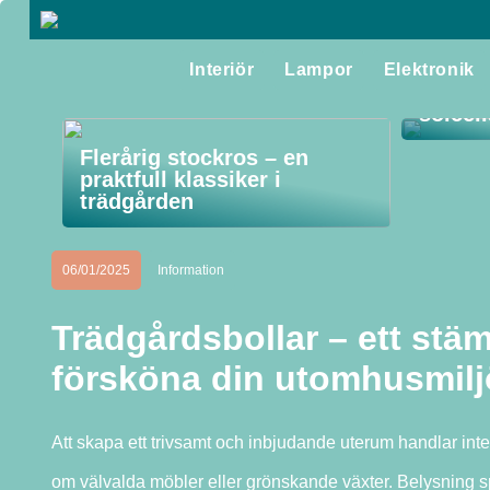
Interiör
Lampor
Elektronik
Så får
solcel
Flerårig stockros – en
praktfull klassiker i
trädgården
06/01/2025
Information
Trädgårdsbollar – ett stäm
försköna din utomhusmilj
Att skapa ett trivsamt och inbjudande uterum handlar int
om välvalda möbler eller grönskande växter. Belysning s