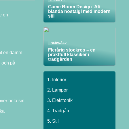
Game Room Design: Att
blanda nostalgi med modern
de en
stil
TRÄDGÅRD
Flerårig stockros – en
unt en damm
praktfull klassiker i
trädgården
r och på
Interiör
Lampor
Elektronik
över hela sin
Trädgård
ika
Stil