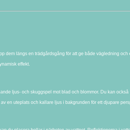
da upp dem längs en trädgårdsgång för att ge både vägledning och
dynamisk effekt.
nande ljus- och skuggspel mot blad och blommor. Du kan också
 av en uteplats och kallare ljus i bakgrunden för ett djupare pers
 du placera bollar i närheten av vattnet. Reflektionerna i vatt