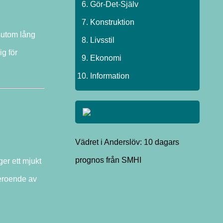
Gör-Det-Själv
Konstruktion
sutom lång
Livsstil
g för
Ekonomi
Information
Vädret i Anderslöv: 10 dagars
prognos från SMHI
ger ett mjukt
beroende av