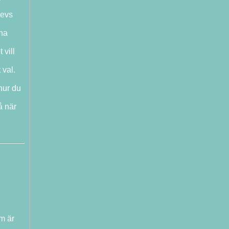
levs
rna
t vill
 val.
hur du
å när
m är