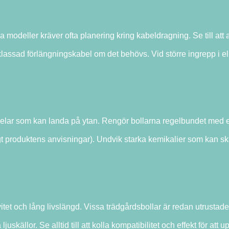
na modeller kräver ofta planering kring kabeldragning. Se till at
assad förlängningskabel om det behövs. Vid större ingrepp i el
delar som kan landa på ytan. Rengör bollarna regelbundet med e
igt produktens anvisningar). Undvik starka kemikalier som kan s
vitet och lång livslängd. Vissa trädgårdsbollar är redan utrusta
ällor. Se alltid till att kolla kompatibilitet och effekt för att