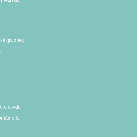
sittgrupper,
.
ättre skydd
ntän eller