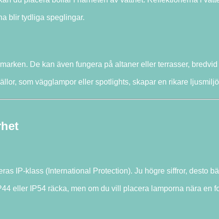
a blir tydliga speglingar.
marken. De kan även fungera på altaner eller terrasser, bredvid 
llor, som vägglampor eller spotlights, skapar en rikare ljusmiljö
rhet
deras IP-klass (International Protection). Ju högre siffror, desto b
P44 eller IP54 räcka, men om du vill placera lamporna nära en fo