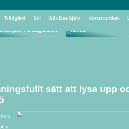
Utforska världen av f
Trädgård
Stil
Gör-Det-Själv
Konstruktion
 du ut det bästa av
med tradition och kval
lslampor i trädgården
fokus
ningsfullt sätt att lysa upp o
ö
e bara
pelar