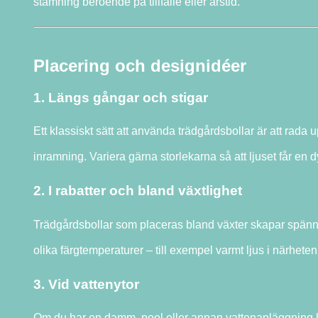
stämning beroende på tillfälle eller årstid.
Placering och designidéer
1. Längs gångar och stigar
Ett klassiskt sätt att använda trädgårdsbollar är att ra
inramning. Variera gärna storlekarna så att ljuset får en 
2. I rabatter och bland växtlighet
Trädgårdsbollar som placeras bland växter skapar spän
olika färgtemperaturer – till exempel varmt ljus i närheten
3. Vid vattenytor
Om du har en damm, pool eller annan vattenanläggning kan