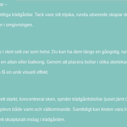
ar –
lantliga trädgårdar. Tack vare sitt mjuka, runda utseende skapar 
er i omgivningen.
s i stort sett var som helst. Du kan ha dem längs en gångstig, r
en altan eller balkong. Genom att placera bollar i olika storleka
å en unik visuell effekt.
 ett starkt, koncentrerat sken, sprider trädgårdsbollar ljuset jämt 
upplevs både varm och välkomnande. Samtidigt kan kloten vara l
tt skulpturalt inslag i trädgården.