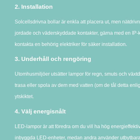
2. Installation
Solcellsdrivna bollar är enkla att placera ut, men nätdriv
jordade och väderskyddade kontakter, gärna med en IP-kl
kontakta en behörig elektriker för säker installation.
3. Underhåll och rengöring
Utomhusmiljöer utsätter lampor för regn, smuts och växt
trasa eller spola av dem med vatten (om de tål detta enl
ytskiktet.
4. Välj energisnålt
LED-lampor är att föredra om du vill ha hög energieffekti
inbyggda LED-enheter, medan andra använder utbytbara ljusk