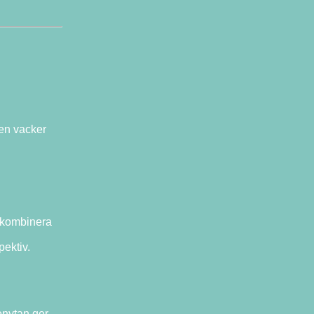
 en vacker
 kombinera
pektiv.
enytan ger