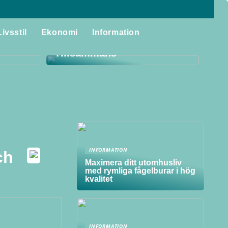
Storstädning för Familjen:
laggor
Skapa Ett Rent och
Livsstil
Ekonomi
Information
itet i
Harmoniskt Hem
Tillsammans
INFORMATION
ch
Maximera ditt utomhusliv
med rymliga fågelburar i hög
kvalitet
INFORMATION