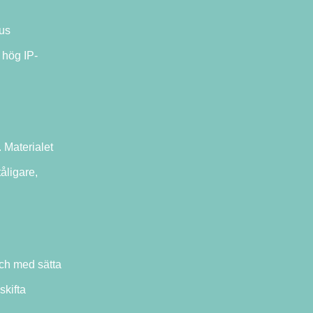
jus
 hög IP-
. Materialet
tåligare,
 och med sätta
skifta