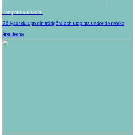
Lampor
30/03/2026
Så lyser du upp din trädgård och uteplats under de mörka
årstiderna