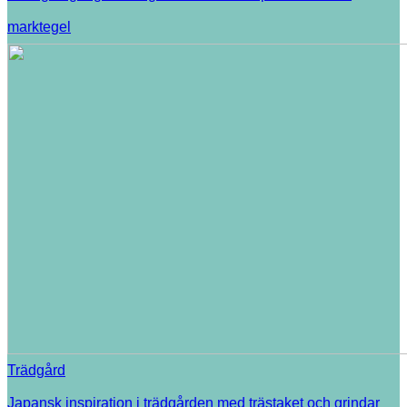
marktegel
Trädgård
Japansk inspiration i trädgården med trästaket och grindar