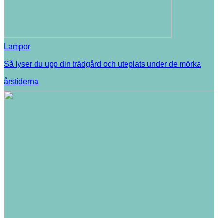
Lampor
Så lyser du upp din trädgård och uteplats under de mörka
årstiderna