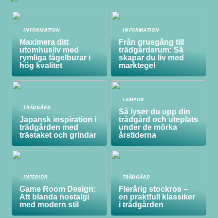
INFORMATION
INFORMATION
Maximera ditt
Från grusgång till
utomhusliv med
trädgårdsrum: Så
rymliga fågelburar i
skapar du liv med
hög kvalitet
marktegel
LAMPOR
TRÄDGÅRD
Så lyser du upp din
Japansk inspiration i
trädgård och uteplats
trädgården med
under de mörka
trästaket och grindar
årstiderna
INTERIÖR
TRÄDGÅRD
Game Room Design:
Flerårig stockros –
Att blanda nostalgi
en praktfull klassiker
med modern stil
i trädgården