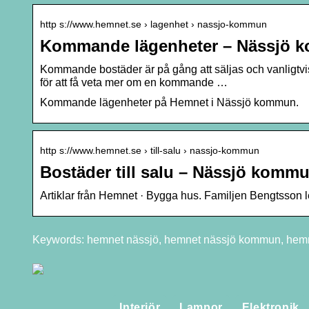
http s://www.hemnet.se › lagenhet › nassjo-kommun
Kommande lägenheter – Nässjö 
Kommande bostäder är på gång att säljas och vanligtvi
för att få veta mer om en kommande …
Kommande lägenheter på Hemnet i Nässjö kommun.
http s://www.hemnet.se › till-salu › nassjo-kommun
Bostäder till salu – Nässjö komm
Artiklar från Hemnet · Bygga hus. Familjen Bengtsson lea
Keywords: hemnet nässjö, hemnet nässjö kommun, hemne
Interiör
Lampor
Elektronik