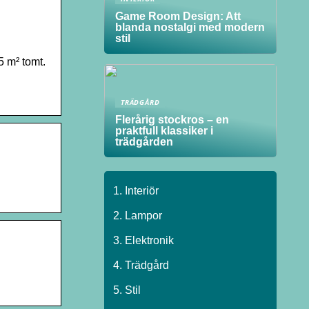
Game Room Design: Att
blanda nostalgi med modern
stil
 m² tomt.
TRÄDGÅRD
Flerårig stockros – en
praktfull klassiker i
trädgården
Interiör
Lampor
Elektronik
Trädgård
Stil