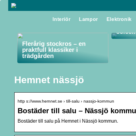
Interiör
Lampor
Elektronik
Så får
solcel
Flerårig stockros – en
praktfull klassiker i
trädgården
Hemnet nässjö
http s://www.hemnet.se › till-salu › nassjo-kommun
Bostäder till salu – Nässjö komm
Bostäder till salu på Hemnet i Nässjö kommun.