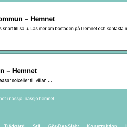
kommun – Hemnet
s snart till salu. Läs mer om bostaden på Hemnet och kontakta 
un – Hemnet
sar solceller till villan …
t i nässjö, nässjö hemnet
Utforska världen av f
Trädgård
Stil
Gör-Det-Själv
Konstruktion