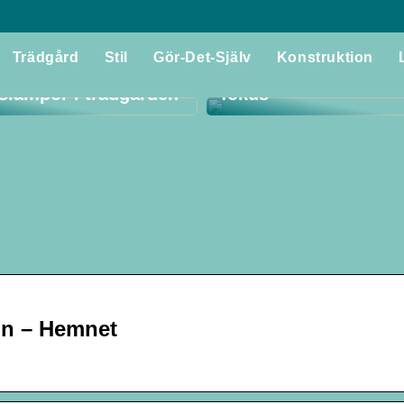
Utforska världen av f
Trädgård
Stil
Gör-Det-Själv
Konstruktion
 du ut det bästa av
med tradition och kval
lslampor i trädgården
fokus
un – Hemnet