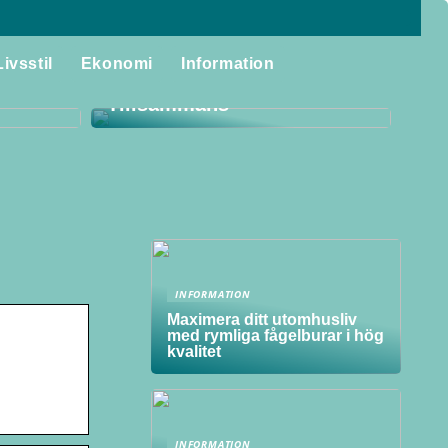
Storstädning för Familjen:
laggor
Skapa Ett Rent och
Livsstil
Ekonomi
Information
itet i
Harmoniskt Hem
Tillsammans
INFORMATION
Maximera ditt utomhusliv
med rymliga fågelburar i hög
kvalitet
INFORMATION