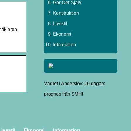
Gör-Det-Själv
Konstruktion
Livsstil
mäklaren
Ekonomi
Information
Vädret i Anderslöv: 10 dagars
prognos från SMHI
Storstädning för Familjen:
laggor
Skapa Ett Rent och
Livsstil
Ekonomi
Information