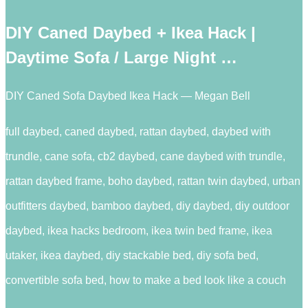
DIY Caned Daybed + Ikea Hack |
Daytime Sofa / Large Night …
DIY Caned Sofa Daybed Ikea Hack — Megan Bell
full daybed, caned daybed, rattan daybed, daybed with
trundle, cane sofa, cb2 daybed, cane daybed with trundle,
rattan daybed frame, boho daybed, rattan twin daybed, urban
outfitters daybed, bamboo daybed, diy daybed, diy outdoor
daybed, ikea hacks bedroom, ikea twin bed frame, ikea
utaker, ikea daybed, diy stackable bed, diy sofa bed,
convertible sofa bed, how to make a bed look like a couch