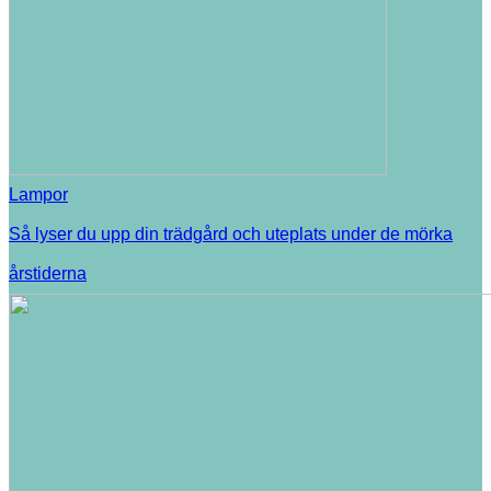
Lampor
Så lyser du upp din trädgård och uteplats under de mörka
årstiderna