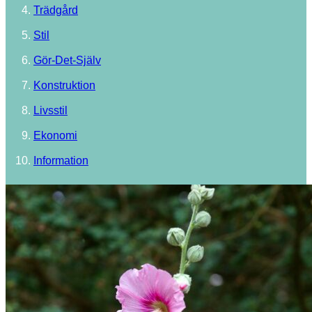
Trädgård
Stil
Gör-Det-Själv
Konstruktion
Livsstil
Ekonomi
Information