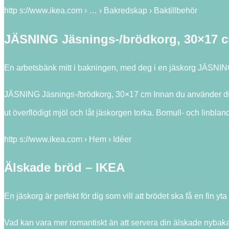
http s://www.ikea.com › … › Bakredskap › Baktillbehör
JÄSNING Jäsnings-/brödkorg, 30×17 
En arbetsbänk mitt i bakningen, med deg i en jäskorg JÄS
JÄSNING Jäsnings-/brödkorg, 30×17 cm Innan du använder din 
ut överflödigt mjöl och låt jäskorgen torka. Bomull- och linbl
http s://www.ikea.com › Hem › Idéer
Älskade bröd – IKEA
En jäskorg är perfekt för dig som vill att brödet ska få en fin 
Vad kan vara mer romantiskt än att servera din älskade nybaka