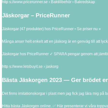
http s://www.pricerunner.se › Baktillbehör › Bakredskap
Jäskorgar – PriceRunner
Jäskorgar (47 produkter) hos PriceRunner • Se priser nu »
Många anser helt enkelt att en jäskorg är en genväg till att lyc
Jäskorgar hos PriceRunner ✓ SPARA pengar genom att jämföra p
http s://www.letsbuyit.se › jaskorg
Bästa Jäskorgen 2023 — Ger brödet en
Det finns imitationskorgar i plast men jag fick jag lära mig 
Hitta bästa Jäskorgen online. ✅ Här presenterar vi våra toppv