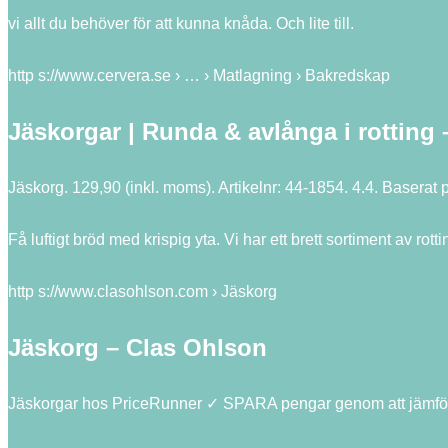
vi allt du behöver för att kunna knåda. Och lite till.
http s://www.cervera.se › … › Matlagning › Bakredskap
Jäskorgar | Runda & avlånga i rotting 
Jäskorg. 129,90 (inkl. moms). Artikelnr: 44-1854. 4.4. Baserat
Få luftigt bröd med krispig yta. Vi har ett brett sortiment av rott
http s://www.clasohlson.com › Jäskorg
Jäskorg – Clas Ohlson
Jäskorgar hos PriceRunner ✓ SPARA pengar genom att jämföra p