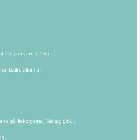
töd åt sidorna, och jäser …
n bättre affär nu!
terna på de korgarna. När jag gick …
pa.