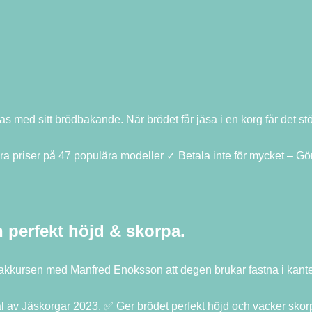
kas med sitt brödbakande. När brödet får jäsa i en korg får det s
riser på 47 populära modeller ✓ Betala inte för mycket – Gör e
 perfekt höjd & skorpa.
på bakkursen med Manfred Enoksson att degen brukar fastna i kan
al av Jäskorgar 2023. ✅ Ger brödet perfekt höjd och vacker skor