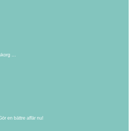
äskorg …
r en bättre affär nu!