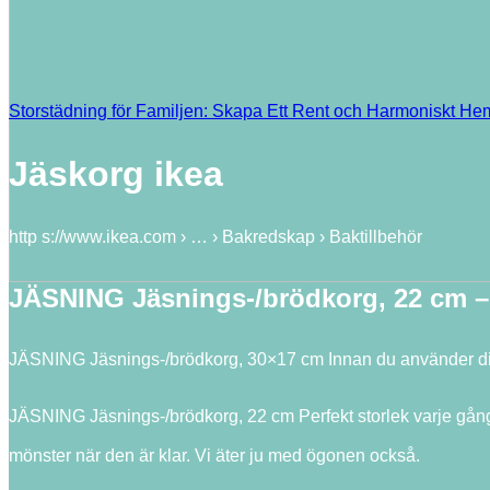
Storstädning för Familjen: Skapa Ett Rent och Harmoniskt H
Jäskorg ikea
http s://www.ikea.com › … › Bakredskap › Baktillbehör
JÄSNING Jäsnings-/brödkorg, 22 cm 
JÄSNING Jäsnings-/brödkorg, 30×17 cm Innan du använder din
JÄSNING Jäsnings-/brödkorg, 22 cm Perfekt storlek varje gång.
mönster när den är klar. Vi äter ju med ögonen också.