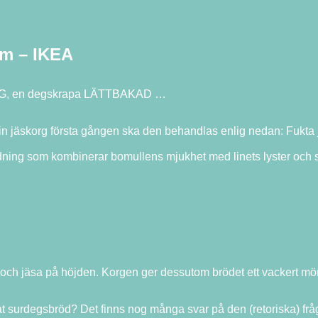
cm – IKEA
NING, en degskrapa LÄTTBAKAD …
jäskorg första gången ska den behandlas enlig nedan: Fukta jä
andning som kombinerar bomullens mjukhet med linets lyster och 
yta och jäsa på höjden. Korgen ger dessutom brödet ett vackert mö
t surdegsbröd? Det finns nog många svar på den (retoriska) frå