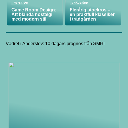
INTERIÖR
TRÄDGÅRD
Game Room Design:
Flerårig stockros –
Att blanda nostalgi
en praktfull klassiker
med modern stil
i trädgården
Vädret i Anderslöv: 10 dagars prognos från SMHI