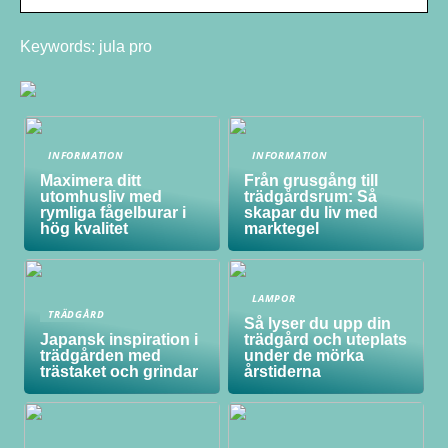
Keywords: jula pro
INFORMATION
INFORMATION
Maximera ditt
Från grusgång till
utomhusliv med
trädgårdsrum: Så
rymliga fågelburar i
skapar du liv med
hög kvalitet
marktegel
LAMPOR
TRÄDGÅRD
Så lyser du upp din
Japansk inspiration i
trädgård och uteplats
trädgården med
under de mörka
trästaket och grindar
årstiderna