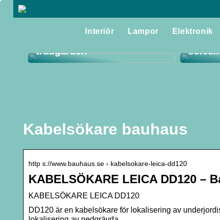
Flerårig stockros – en
Interiör
Lampor
Elektronik
praktfull klassiker i
Så får
trädgården
solcel
Kabelsökare bauhaus
http s://www.bauhaus.se › kabelsokare-leica-dd120
KABELSÖKARE LEICA DD120 – B
KABELSÖKARE LEICA DD120
DD120 är en kabelsökare för lokalisering av underjord
lokalisering av nedgrävda …