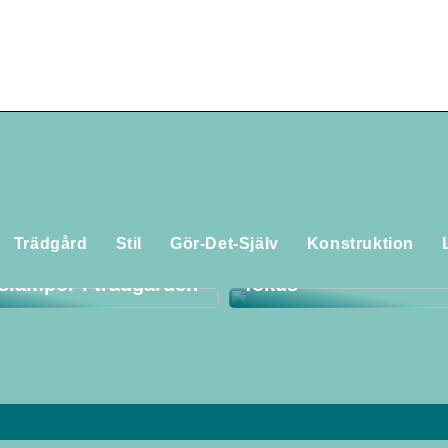
Utforska världen av f
Trädgård
Stil
Gör-Det-Själv
Konstruktion
 du ut det bästa av
med tradition och kval
lslampor i trädgården
fokus