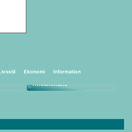
Storstädning för Familjen:
laggor
Skapa Ett Rent och
Livsstil
Ekonomi
Information
itet i
Harmoniskt Hem
Tillsammans