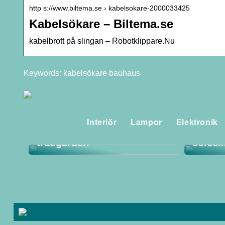
http s://www.biltema.se › kabelsokare-2000033425
Kabelsökare – Biltema.se
kabelbrott på slingan – Robotklippare.Nu
Keywords: kabelsökare bauhaus
Flerårig stockros – en
Interiör
Lampor
Elektronik
praktfull klassiker i
Så får
trädgården
solcel