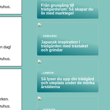
Från grusgång till
aruhus.
trädgårdsrum: Så skapar du
liv med marktegel
TRÄDGÅRD
Japansk inspiration i
trädgården med trästaket
in dag!
och grindar
aruhus.
LAMPOR
Så lyser du upp din trädgård
och uteplats under de mörka
årstiderna
ärken.
aruhus.
INTERIÖR