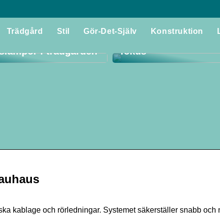
Utforska världen av f
Trädgård
Stil
Gör-Det-Själv
Konstruktion
 du ut det bästa av
med tradition och kval
lslampor i trädgården
fokus
auhaus
iska kablage och rörledningar. Systemet säkerställer snabb och