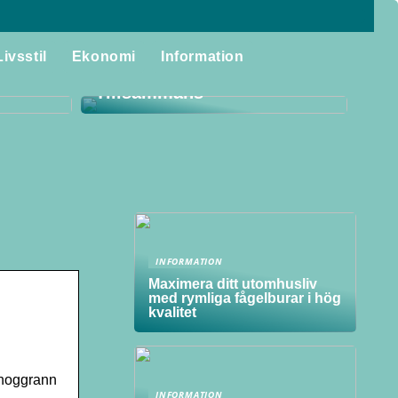
Storstädning för Familjen:
laggor
Skapa Ett Rent och
Livsstil
Ekonomi
Information
itet i
Harmoniskt Hem
Tillsammans
INFORMATION
Maximera ditt utomhusliv
med rymliga fågelburar i hög
kvalitet
 noggrann
INFORMATION