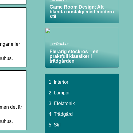
Game Room Design: Att
blanda nostalgi med modern
stil
ingar eller
TRÄDGÅRD
Flerårig stockros – en
praktfull klassiker i
aruhus.
trädgården
Interiör
Lampor
Elektronik
 men det är
Trädgård
aruhus.
Stil