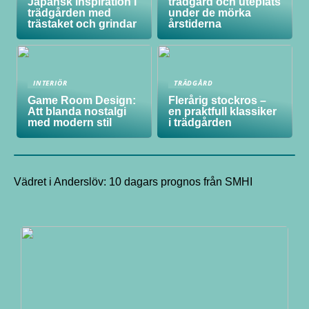
Japansk inspiration i
trädgård och uteplats
trädgården med
under de mörka
trästaket och grindar
årstiderna
INTERIÖR
TRÄDGÅRD
Game Room Design:
Flerårig stockros –
Att blanda nostalgi
en praktfull klassiker
med modern stil
i trädgården
Vädret i Anderslöv: 10 dagars prognos från SMHI