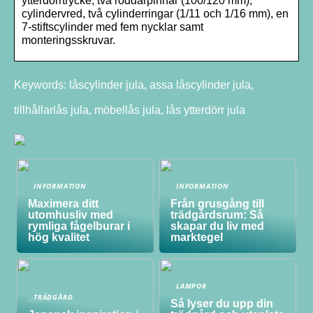
ytterdörrtrycke, två roddarpinnar (100/120 mm),
cylindervred, två cylinderringar (1/11 och 1/16 mm), en
7-stiftscylinder med fem nycklar samt
monteringsskruvar.
Keywords: låscylinder jula, assa låscylinder jula,
tillhållarlås jula, möbellås jula, lås ytterdörr jula
INFORMATION
INFORMATION
Maximera ditt
Från grusgång till
utomhusliv med
trädgårdsrum: Så
rymliga fågelburar i
skapar du liv med
hög kvalitet
marktegel
LAMPOR
TRÄDGÅRD
Så lyser du upp din