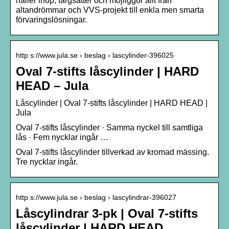
håller ihop, färgsätter och möjliggör allt från
altandrömmar och VVS-projekt till enkla men smarta
förvaringslösningar.
http s://www.jula.se › beslag › lascylinder-396025
Oval 7-stifts låscylinder | HARD
HEAD – Jula
Låscylinder | Oval 7-stifts låscylinder | HARD HEAD |
Jula
Oval 7-stifts låscylinder · Samma nyckel till samtliga
lås · Fem nycklar ingår …
Oval 7-stifts låscylinder tillverkad av kromad mässing.
Tre nycklar ingår.
http s://www.jula.se › beslag › lascylindrar-396027
Låscylindrar 3-pk | Oval 7-stifts
låscylinder | HARD HEAD