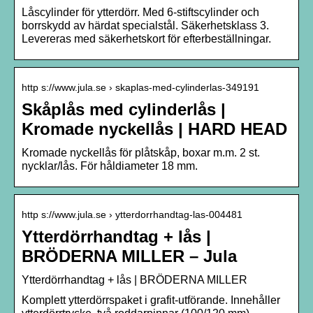
Låscylinder för ytterdörr. Med 6-stiftscylinder och
borrskydd av härdat specialstål. Säkerhetsklass 3.
Levereras med säkerhetskort för efterbeställningar.
http s://www.jula.se › skaplas-med-cylinderlas-349191
Skåplås med cylinderlås |
Kromade nyckellås | HARD HEAD
Kromade nyckellås för plåtskåp, boxar m.m. 2 st.
nycklar/lås. För håldiameter 18 mm.
http s://www.jula.se › ytterdorrhandtag-las-004481
Ytterdörrhandtag + lås |
BRÖDERNA MILLER – Jula
Ytterdörrhandtag + lås | BRÖDERNA MILLER
Komplett ytterdörrspaket i grafit-utförande. Innehåller