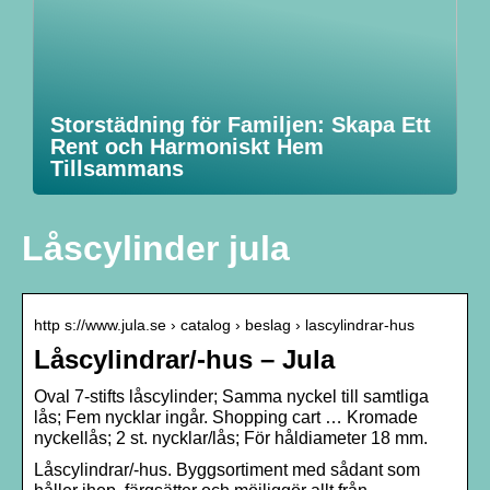
Storstädning för Familjen: Skapa Ett
Rent och Harmoniskt Hem
Tillsammans
Låscylinder jula
http s://www.jula.se › catalog › beslag › lascylindrar-hus
Låscylindrar/-hus – Jula
Oval 7-stifts låscylinder; Samma nyckel till samtliga
lås; Fem nycklar ingår. Shopping cart … Kromade
nyckellås; 2 st. nycklar/lås; För håldiameter 18 mm.
Låscylindrar/-hus. Byggsortiment med sådant som