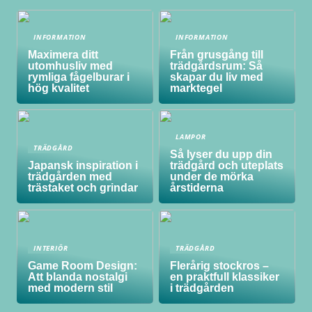
INFORMATION
INFORMATION
Maximera ditt
Från grusgång till
utomhusliv med
trädgårdsrum: Så
rymliga fågelburar i
skapar du liv med
hög kvalitet
marktegel
LAMPOR
TRÄDGÅRD
Så lyser du upp din
Japansk inspiration i
trädgård och uteplats
trädgården med
under de mörka
trästaket och grindar
årstiderna
INTERIÖR
TRÄDGÅRD
Game Room Design:
Flerårig stockros –
Att blanda nostalgi
en praktfull klassiker
med modern stil
i trädgården