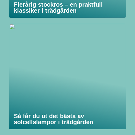
Flerårig stockros – en praktfull
klassiker i trädgården
Så får du ut det bästa av
solcellslampor i trädgården