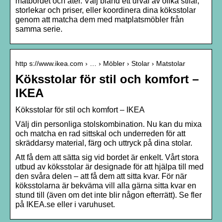
matbordet och äter. Välj bland ett urval av olika stilar,
storlekar och priser, eller koordinera dina köksstolar
genom att matcha dem med matplatsmöbler från
samma serie.
http s://www.ikea.com › … › Möbler › Stolar › Matstolar
Köksstolar för stil och komfort –
IKEA
Köksstolar för stil och komfort – IKEA
Välj din personliga stolskombination. Nu kan du mixa
och matcha en rad sittskal och underreden för att
skräddarsy material, färg och uttryck på dina stolar.
Att få dem att sätta sig vid bordet är enkelt. Vårt stora
utbud av köksstolar är designade för att hjälpa till med
den svåra delen – att få dem att sitta kvar. För när
köksstolarna är bekväma vill alla gärna sitta kvar en
stund till (även om det inte blir någon efterrätt). Se fler
på IKEA.se eller i varuhuset.