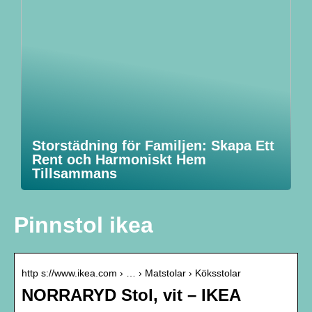
Storstädning för Familjen: Skapa Ett
Rent och Harmoniskt Hem
Tillsammans
Pinnstol ikea
http s://www.ikea.com › … › Matstolar › Köksstolar
NORRARYD Stol, vit – IKEA