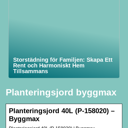
Storstädning för Familjen: Skapa Ett
Rent och Harmoniskt Hem
Tillsammans
Planteringsjord byggmax
Planteringsjord 40L (P-158020) –
Byggmax