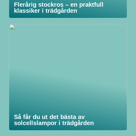
Flerårig stockros – en praktfull
klassiker i trädgården
Så får du ut det bästa av
solcellslampor i trädgården