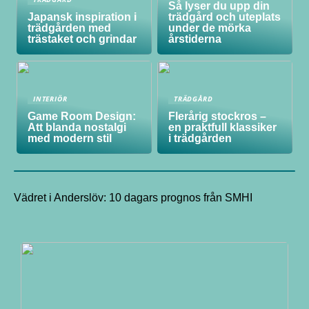
Så lyser du upp din
Japansk inspiration i
trädgård och uteplats
trädgården med
under de mörka
trästaket och grindar
årstiderna
INTERIÖR
TRÄDGÅRD
Game Room Design:
Flerårig stockros –
Att blanda nostalgi
en praktfull klassiker
med modern stil
i trädgården
Vädret i Anderslöv: 10 dagars prognos från SMHI