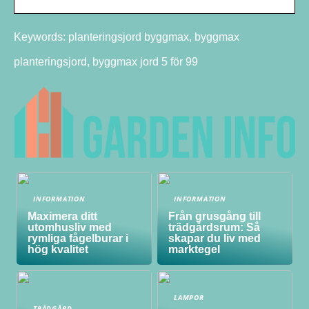
Keywords: planteringsjord byggmax, byggmax
planteringsjord, byggmax jord 5 för 99
INFORMATION
INFORMATION
Maximera ditt
Från grusgång till
utomhusliv med
trädgårdsrum: Så
rymliga fågelburar i
skapar du liv med
hög kvalitet
marktegel
LAMPOR
TRÄDGÅRD