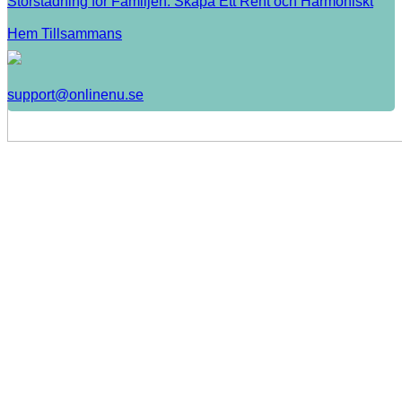
Storstädning för Familjen: Skapa Ett Rent och Harmoniskt
Hem Tillsammans
support@onlinenu.se