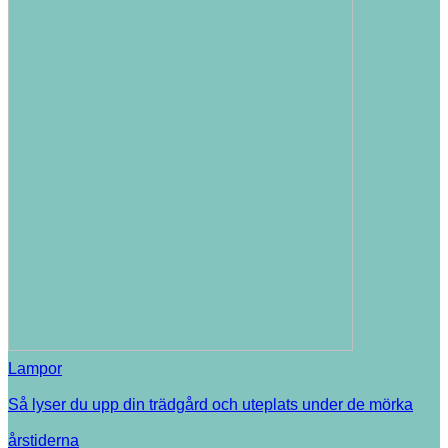
Lampor
Så lyser du upp din trädgård och uteplats under de mörka
årstiderna