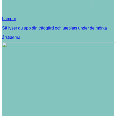
Lampor
Så lyser du upp din trädgård och uteplats under de mörka
årstiderna