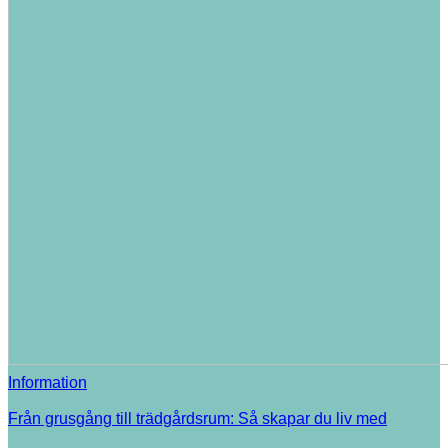
Information
Från grusgång till trädgårdsrum: Så skapar du liv med