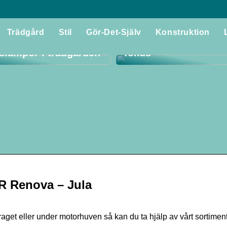
Utforska världen av f
Trädgård
Stil
Gör-Det-Själv
Konstruktion
 du ut det bästa av
med tradition och kval
lslampor i trädgården
fokus
ER Renova – Jula
aget eller under motorhuven så kan du ta hjälp av vårt sortime