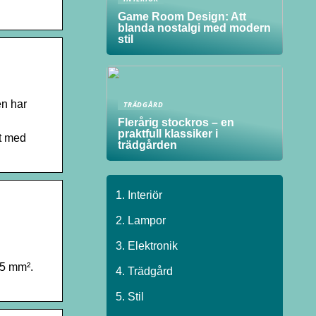
Game Room Design: Att
blanda nostalgi med modern
stil
en har
TRÄDGÅRD
Flerårig stockros – en
praktfull klassiker i
nt med
trädgården
Interiör
Lampor
Elektronik
,5 mm².
Trädgård
Stil