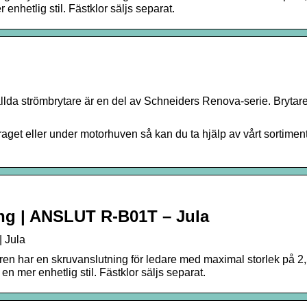
nhetlig stil. Fästklor säljs separat.
llda strömbrytare är en del av Schneiders Renova-serie. Brytar
aget eller under motorhuven så kan du ta hjälp av vårt sortime
ing | ANSLUT R-B01T – Jula
| Jula
ytaren har en skruvanslutning för ledare med maximal storlek på 2
 mer enhetlig stil. Fästklor säljs separat.