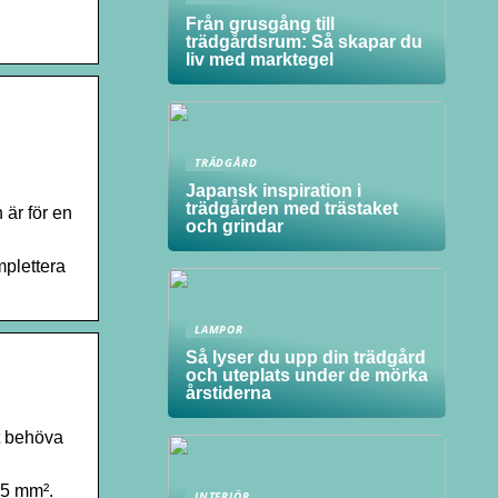
Från grusgång till
trädgårdsrum: Så skapar du
liv med marktegel
TRÄDGÅRD
Japansk inspiration i
trädgården med trästaket
 är för en
och grindar
mplettera
LAMPOR
Så lyser du upp din trädgård
och uteplats under de mörka
årstiderna
tt behöva
,5 mm².
INTERIÖR