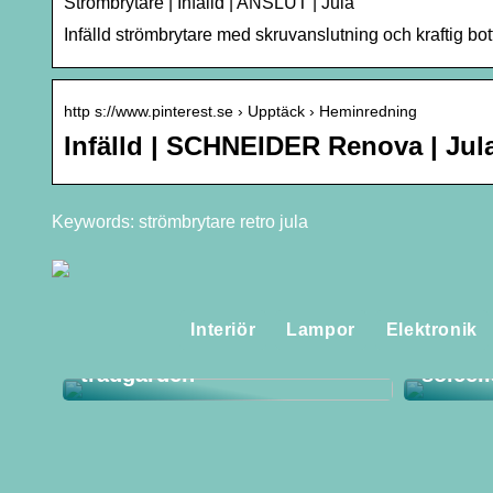
Strömbrytare | Infälld | ANSLUT | Jula
Infälld strömbrytare med skruvanslutning och kraftig bott
http s://www.pinterest.se › Upptäck › Heminredning
Infälld | SCHNEIDER Renova | Jula
Keywords: strömbrytare retro jula
Flerårig stockros – en
Interiör
Lampor
Elektronik
praktfull klassiker i
Så får
trädgården
solcel