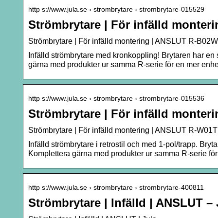
http s://www.jula.se › strombrytare › strombrytare-015529
Strömbrytare | För infälld monte
Strömbrytare | För infälld montering | ANSLUT R-B02W 
Infälld strömbrytare med kronkoppling! Brytaren har en
gärna med produkter ur samma R-serie för en mer enhetli
http s://www.jula.se › strombrytare › strombrytare-015536
Strömbrytare | För infälld monte
Strömbrytare | För infälld montering | ANSLUT R-W01T 
Infälld strömbrytare i retrostil och med 1-pol/trapp. Br
Komplettera gärna med produkter ur samma R-serie för en
http s://www.jula.se › strombrytare › strombrytare-400811
Strömbrytare | Infälld | ANSLUT – 