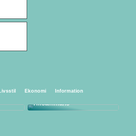
Storstädning för Familjen:
laggor
Skapa Ett Rent och
Livsstil
Ekonomi
Information
itet i
Harmoniskt Hem
Tillsammans