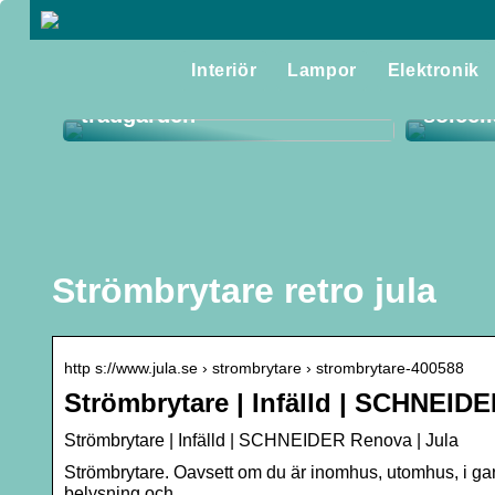
Flerårig stockros – en
Interiör
Lampor
Elektronik
praktfull klassiker i
Så får
trädgården
solcel
Strömbrytare retro jula
http s://www.jula.se › strombrytare › strombrytare-400588
Strömbrytare | Infälld | SCHNEID
Strömbrytare | Infälld | SCHNEIDER Renova | Jula
Strömbrytare. Oavsett om du är inomhus, utomhus, i gar
belysning och …