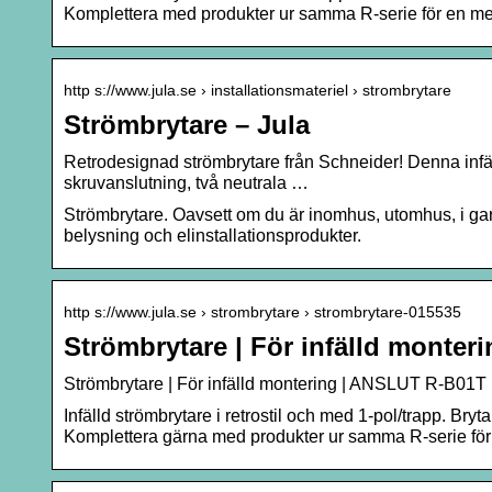
Komplettera med produkter ur samma R-serie för en mer e
http s://www.jula.se › installationsmateriel › strombrytare
Strömbrytare – Jula
Retrodesignad strömbrytare från Schneider! Denna infä
skruvanslutning, två neutrala …
Strömbrytare. Oavsett om du är inomhus, utomhus, i gar
belysning och elinstallationsprodukter.
http s://www.jula.se › strombrytare › strombrytare-015535
Strömbrytare | För infälld monter
Strömbrytare | För infälld montering | ANSLUT R-B01T 
Infälld strömbrytare i retrostil och med 1-pol/trapp. Br
Komplettera gärna med produkter ur samma R-serie för en