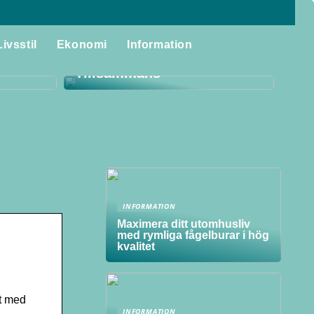
Storstädning för Familjen:
laggor
Skapa Ett Rent och
Livsstil
Ekonomi
Information
itet i
Harmoniskt Hem
Tillsammans
INFORMATION
Maximera ditt utomhusliv
med rymliga fågelburar i hög
kvalitet
nt med
INFORMATION