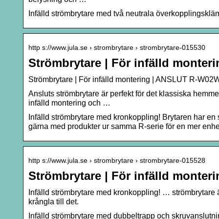
Infälld strömbrytare med två neutrala överkopplingsklä
http s://www.jula.se › strombrytare › strombrytare-015530
Strömbrytare | För infälld mont
Strömbrytare | För infälld montering | ANSLUT R-W02W
Ansluts strömbrytare är perfekt för det klassiska hemmet 
infälld montering och …
Infälld strömbrytare med kronkoppling! Brytaren har en
gärna med produkter ur samma R-serie för en mer enhetli
http s://www.jula.se › strombrytare › strombrytare-015528
Strömbrytare | För infälld monte
Infälld strömbrytare med kronkoppling! … strömbrytare är 
krångla till det.
Infälld strömbrytare med dubbeltrapp och skruvanslutni