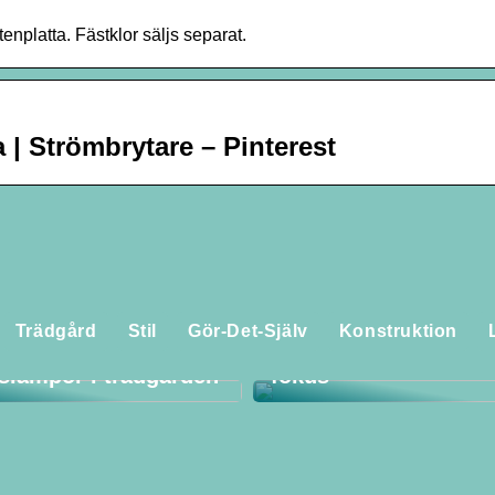
enplatta. Fästklor säljs separat.
 | Strömbrytare – Pinterest
Utforska världen av f
Trädgård
Stil
Gör-Det-Själv
Konstruktion
 du ut det bästa av
med tradition och kval
lslampor i trädgården
fokus