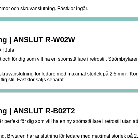
mmor och skruvanslutning. Fästklor ingår.
ering | ANSLUT R-W02W
 | Jula
och för dig som vill ha en strömställare i retrostil. Strömbrytaren
 skruvanslutning för ledare med maximal storlek på 2,5 mm². Ko
g stil. Fästklor säljs separat.
ring | ANSLUT R-B02T2
perfekt för dig som vill ha en ny strömställare i retrostil utan a
ng. Brytaren har anslutning för ledare med maximal storlek på 2