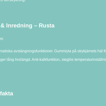
 & Inredning – Rusta
om
tiska avstängningsfunktioner. Gummiyta på strykjärnets häl för
r lång livslängd. Anti-kalkfunktion, steglös temperaturinställnin
fakta