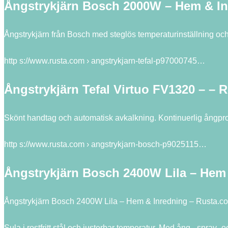
Ångstrykjärn Bosch 2000W – Hem & In
Ångstrykjärn från Bosch med steglös temperaturinställning och 
http s://www.rusta.com › angstrykjarn-tefal-p97000745…
Ångstrykjärn Tefal Virtuo FV1320 – – 
Skönt handtag och automatisk avkalkning. Kontinuerlig ångpro
http s://www.rusta.com › angstrykjarn-bosch-p9025115…
Ångstrykjärn Bosch 2400W Lila – Hem 
Ångstrykjärn Bosch 2400W Lila – Hem & Inredning – Rusta.c
Sula i rostfritt stål och justerbar temperatur. Med ång-, spray- o