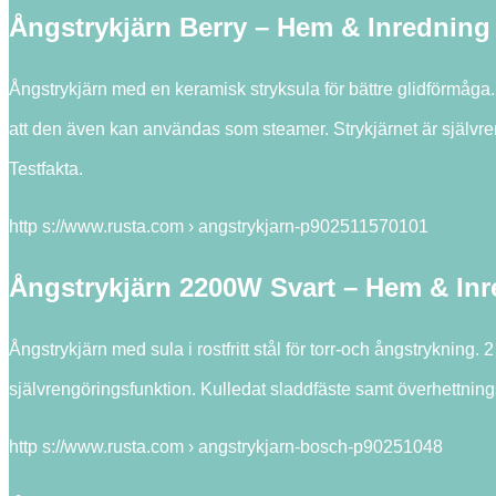
Ångstrykjärn Berry – Hem & Inredning
Ångstrykjärn med en keramisk stryksula för bättre glidförmåga.
att den även kan användas som steamer. Strykjärnet är självre
Testfakta.
http s://www.rusta.com › angstrykjarn-p902511570101
Ångstrykjärn 2200W Svart – Hem & In
Ångstrykjärn med sula i rostfritt stål för torr-och ångstryknin
självrengöringsfunktion. Kulledat sladdfäste samt överhettni
http s://www.rusta.com › angstrykjarn-bosch-p90251048