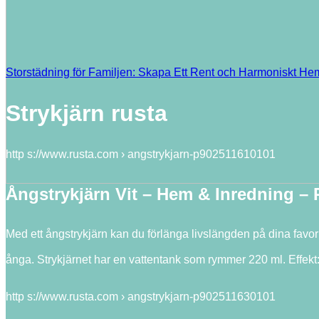
Storstädning för Familjen: Skapa Ett Rent och Harmoniskt H
Strykjärn rusta
http s://www.rusta.com › angstrykjarn-p902511610101
Ångstrykjärn Vit – Hem & Inredning –
Med ett ångstrykjärn kan du förlänga livslängden på dina favorit
ånga. Strykjärnet har en vattentank som rymmer 220 ml. Effekt
http s://www.rusta.com › angstrykjarn-p902511630101