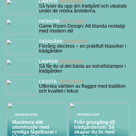
LAMPOR
30/03/2026
Så lyser du upp din trädgård och uteplats
under de mörka årstiderna
INTERIÖR
13/11/2025
Game Room Design: Att blanda nostalgi
med modern stil
TRÄDGÅRD
01/08/2025
Flerårig stockros – en praktfull klassiker i
trädgården
LAMPOR
25/06/2025
Så får du ut det bästa av solcellslampor i
trädgården
LIVSSTIL
18/06/2025
Utforska världen av flaggor med tradition
och kvalitet i fokus
INFORMATION
INFORMATION
Maximera ditt
Från grusgång till
utomhusliv med
trädgårdsrum: Så
rymliga fågelburar i
skapar du liv med