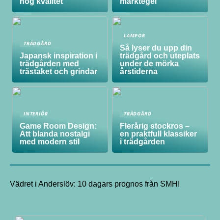
hög kvalitet
marktegel
LAMPOR
TRÄDGÅRD
Så lyser du upp din
Japansk inspiration i
trädgård och uteplats
trädgården med
under de mörka
trästaket och grindar
årstiderna
INTERIÖR
TRÄDGÅRD
Game Room Design:
Flerårig stockros –
Att blanda nostalgi
en praktfull klassiker
med modern stil
i trädgården
Vädret i Anderslöv: 10 dagars prognos från SMHI