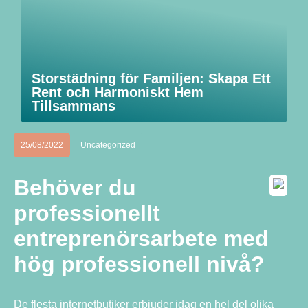
Storstädning för Familjen: Skapa Ett
Rent och Harmoniskt Hem
Tillsammans
25/08/2022
Uncategorized
Behöver du
professionellt
entreprenörsarbete med
hög professionell nivå?
De flesta internetbutiker erbjuder idag en hel del olika